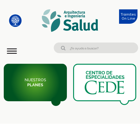
Trámites
On Line
NUESTROS
PLANES