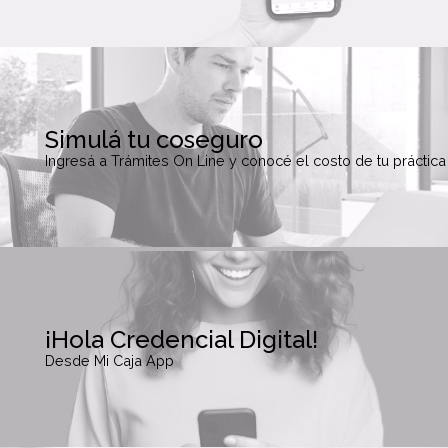
Simulá tu coseguro
Ingresá a Trámites On Line y conocé el costo de tu práctica
¡Hola Credencial Digital!
Desde Mi Caja App